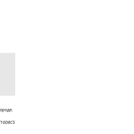
ороде.
 Z10D8C5