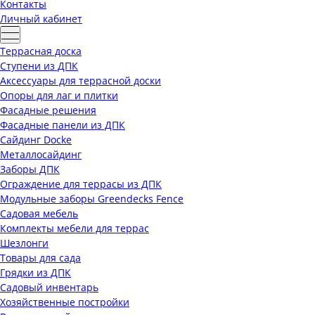
Контакты
Личный кабинет
Террасная доска
Ступени из ДПК
Аксессуары для террасной доски
Опоры для лаг и плитки
Фасадные решения
Фасадные панели из ДПК
Сайдинг Docke
Металлосайдинг
Заборы ДПК
Ограждение для террасы из ДПК
Модульные заборы Greendecks Fence
Садовая мебель
Комплекты мебели для террас
Шезлонги
Товары для сада
Грядки из ДПК
Садовый инвентарь
Хозяйственные постройки